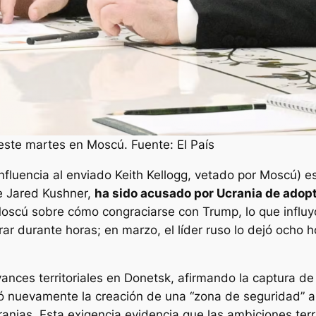
 este martes en Moscú. Fuente: El País
influencia al enviado Keith Kellogg, vetado por Moscú) 
e Jared Kushner,
ha sido acusado por Ucrania de adopta
Moscú sobre cómo congraciarse con Trump, lo que influyó
ar durante horas; en marzo, el líder ruso lo dejó ocho h
vances territoriales en Donetsk, afirmando la captura 
 nuevamente la creación de una “zona de seguridad” a l
ranias. Esta exigencia evidencia que las ambiciones terr