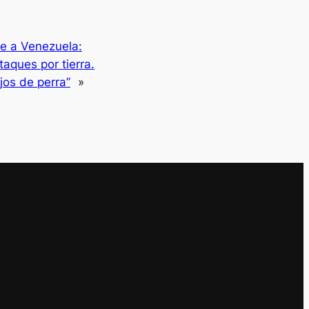
e a Venezuela:
aques por tierra.
os de perra”
»