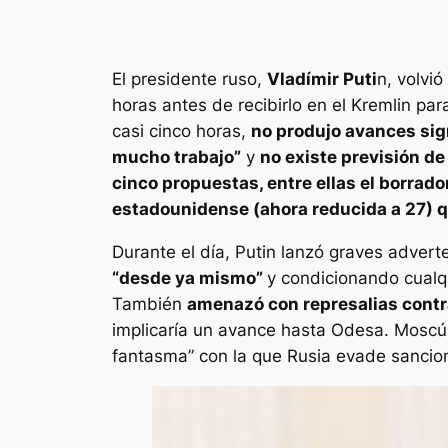
El presidente ruso,
Vladímir Puti
n, volvi
horas antes de recibirlo en el Kremlin para
casi cinco horas,
no produjo avances sig
mucho trabajo”
y
no existe previsión de
cinco propuestas, entre ellas el borrado
estadounidense (ahora reducida a 27) 
Durante el día, Putin lanzó graves adver
“desde ya mismo”
y condicionando cualqu
También
amenazó con represalias contr
implicaría un avance hasta Odesa. Moscú m
fantasma” con la que Rusia evade sancio