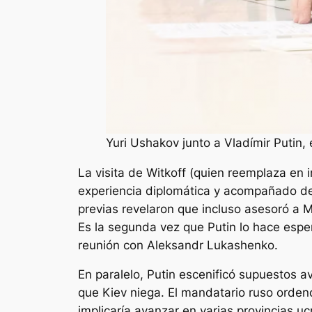
Yuri Ushakov junto a Vladímir Putin,
La visita de Witkoff (quien reemplaza en 
experiencia diplomática y acompañado d
previas revelaron que incluso asesoró a 
Es la segunda vez que Putin lo hace esper
reunión con Aleksandr Lukashenko.
En paralelo, Putin escenificó supuestos a
que Kiev niega. El mandatario ruso ordenó
implicaría avanzar en varias provincias uc