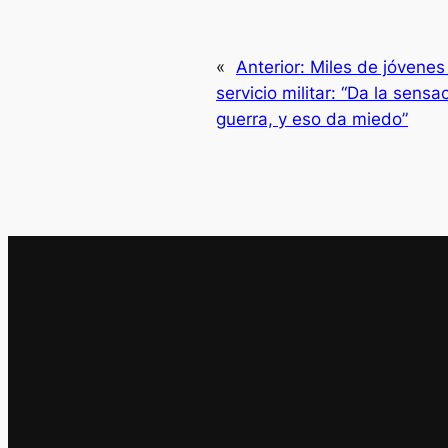
«
Anterior:
Miles de jóvenes
servicio militar: “Da la sens
guerra, y eso da miedo”