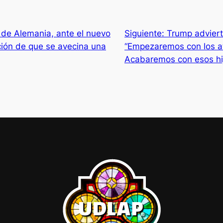
 de Alemania, ante el nuevo
Siguiente:
Trump adviert
ación de que se avecina una
“Empezaremos con los at
Acabaremos con esos hij