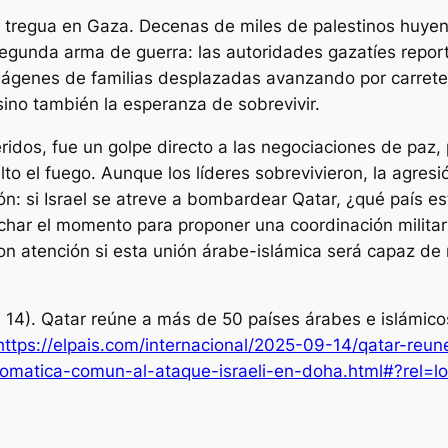
 da tregua en Gaza. Decenas de miles de palestinos hu
segunda arma de guerra: las autoridades gazatíes repo
mágenes de familias desplazadas avanzando por carrete
sino también la esperanza de sobrevivir.
ridos, fue un golpe directo a las negociaciones de paz
to el fuego. Aunque los líderes sobrevivieron, la agre
ón: si Israel se atreve a bombardear Qatar, ¿qué país es
har el momento para proponer una coordinación militar
n atención si esta unión árabe-islámica será capaz de m
e 14). Qatar reúne a más de 50 países árabes e islámico
https://elpais.com/internacional/2025-09-14/qatar-re
lomatica-comun-al-ataque-israeli-en-doha.html#?rel=l