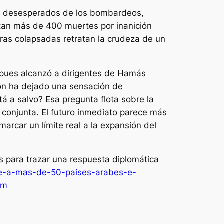
yen desesperados de los bombardeos,
rtan más de 400 muertes por inanición
ras colapsadas retratan la crudeza de un
, pues alcanzó a dirigentes de Hamás
sión ha dejado una sensación de
tá a salvo? Esa pregunta flota sobre la
 conjunta. El futuro inmediato parece más
arcar un límite real a la expansión del
s para trazar una respuesta diplomática
une-a-mas-de-50-paises-arabes-e-
om