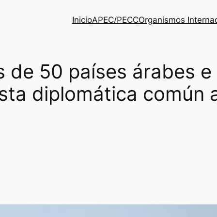
Inicio
APEC/PECC
Organismos Interna
 de 50 países árabes e 
sta diplomática común al