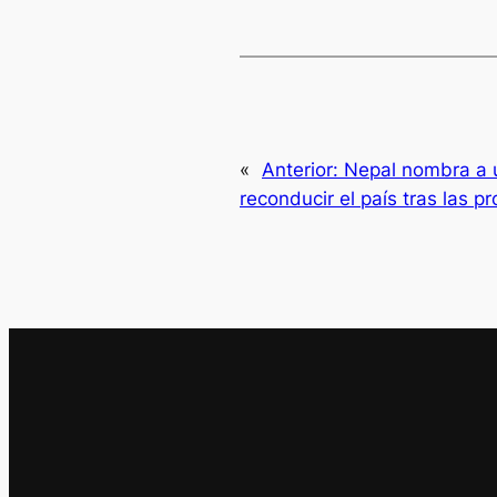
«
Anterior:
Nepal nombra a u
reconducir el país tras las p