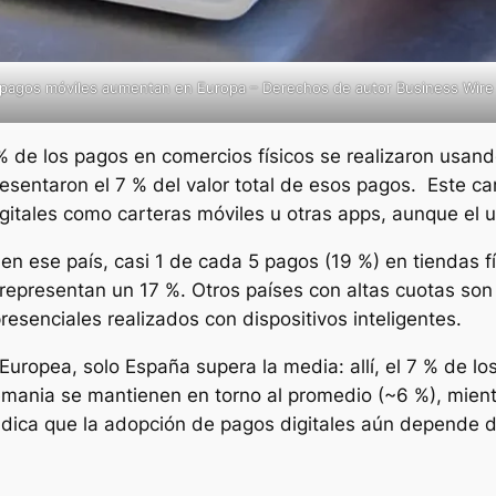
pagos móviles aumentan en Europa – Derechos de autor Business Wire
% de los pagos en comercios físicos se realizaron usando
resentaron el 7 % del valor total de esos pagos. Este ca
itales como carteras móviles u otras apps, aunque el 
en ese país, casi 1 de cada 5 pagos (19 %) en tiendas f
s representan un 17 %. Otros países con altas cuotas son 
senciales realizados con dispositivos inteligentes.
uropea, solo España supera la media: allí, el 7 % de lo
mania se mantienen en torno al promedio (~6 %), mien
indica que la adopción de pagos digitales aún depende de