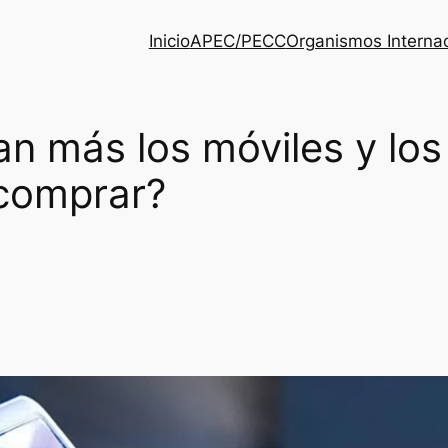
Inicio
APEC/PECC
Organismos Interna
an más los móviles y los
 comprar?