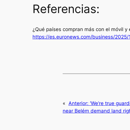
Referencias:
¿Qué países compran más con el móvil y el
https://es.euronews.com/business/2025/1
«
Anterior:
‘We’re true guard
near Belém demand land righ