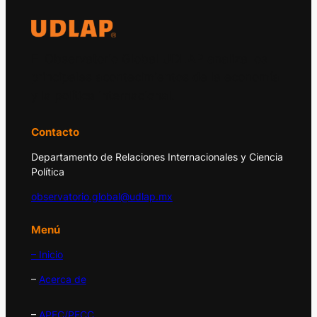
El Observatorio Global UDLAP analiza los
principales acontecimientos de la economía
y la política internacional.
Contacto
Departamento de Relaciones Internacionales y Ciencia
Política
observatorio.global@udlap.mx
Menú
– Inicio
–
Acerca de
–
APEC/PECC