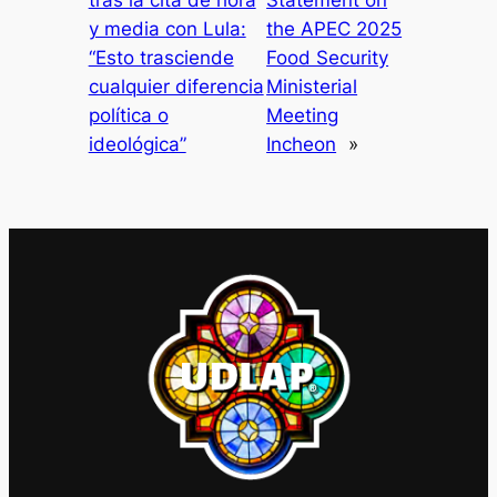
tras la cita de hora
Statement on
y media con Lula:
the APEC 2025
“Esto trasciende
Food Security
cualquier diferencia
Ministerial
política o
Meeting
ideológica”
Incheon
»