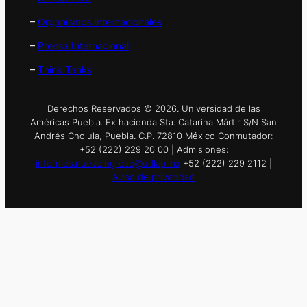
–
Organismos Internacionales
–
Prensa Internacional
–
Think Tanks
Derechos Reservados © 2026. Universidad de las
Américas Puebla. Ex hacienda Sta. Catarina Mártir S/N San
Andrés Cholula, Puebla. C.P. 72810 México Conmutador:
+52 (222) 229 20 00 | Admisiones:
informes.nuevoingreso@udlap.mx
+52 (222) 229 2112 |
Aviso de privacidad