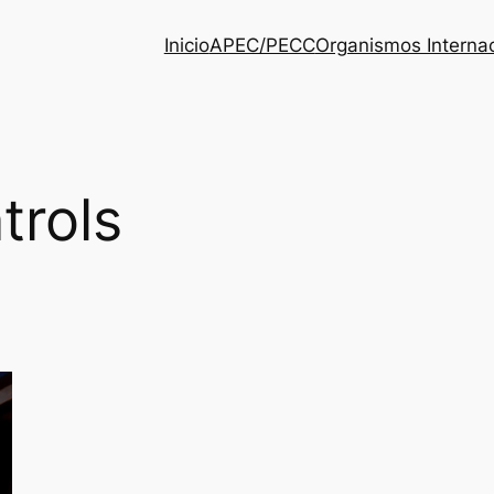
Inicio
APEC/PECC
Organismos Interna
trols