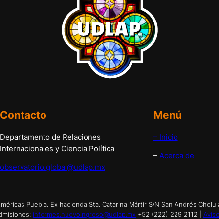
Contacto
Menú
Departamento de Relaciones
– Inicio
Internacionales y Ciencia Política
–
Acerca de
observatorio.global@udlap.mx
éricas Puebla. Ex hacienda Sta. Catarina Mártir S/N San Andrés Cholul
dmisiones:
informes.nuevoingreso@udlap.mx
+52 (222) 229 2112 |
Aviso