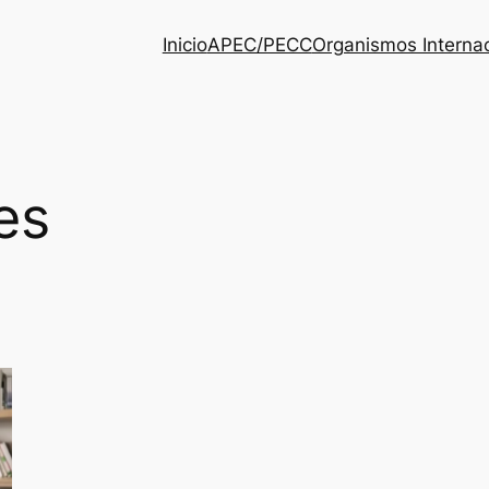
Inicio
APEC/PECC
Organismos Interna
es