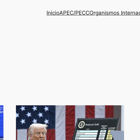
Inicio
APEC/PECC
Organismos Interna