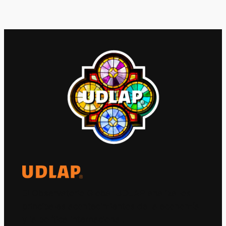
El Observatorio Global UDLAP analiza los
principales acontecimientos de la economía
y la política internacional.