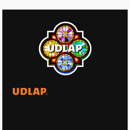
El Observatorio Global UDLAP analiza los
principales acontecimientos de la economía
y la política internacional.