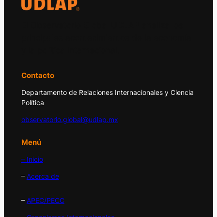
El Observatorio Global UDLAP analiza los
principales acontecimientos de la economía
y la política internacional.
Contacto
Departamento de Relaciones Internacionales y Ciencia
Política
observatorio.global@udlap.mx
Menú
– Inicio
–
Acerca de
–
APEC/PECC