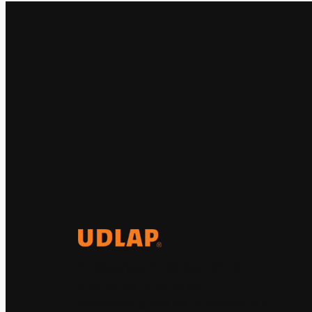
El Observatorio Global UDLAP
analiza los principales
acontecimientos de la economía y