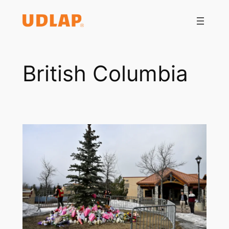
Saltar
al
contenido
British Columbia