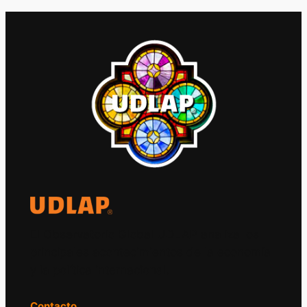
El Observatorio Global UDLAP analiza los
principales acontecimientos de la economía
y la política internacional.
Contacto