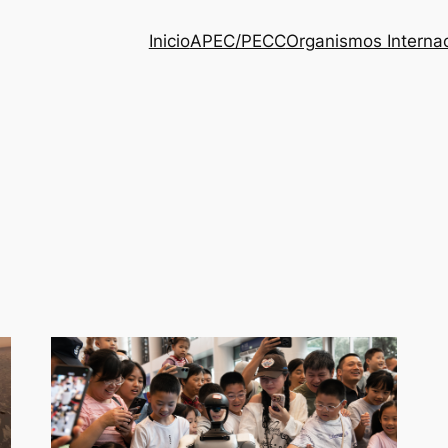
Inicio
APEC/PECC
Organismos Interna