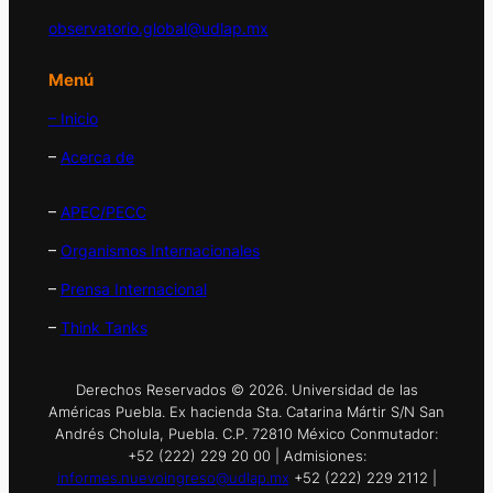
observatorio.global@udlap.mx
Menú
– Inicio
–
Acerca de
–
APEC/PECC
–
Organismos Internacionales
–
Prensa Internacional
–
Think Tanks
Derechos Reservados © 2026. Universidad de las
Américas Puebla. Ex hacienda Sta. Catarina Mártir S/N San
Andrés Cholula, Puebla. C.P. 72810 México Conmutador:
+52 (222) 229 20 00 | Admisiones:
informes.nuevoingreso@udlap.mx
+52 (222) 229 2112 |