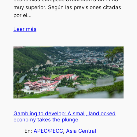
muy superior. Según las previsiones citadas
por el…
Leer más
Gambling to develop: A small, landlocked
economy takes the plunge
En:
APEC/PECC
, 
Asia Central