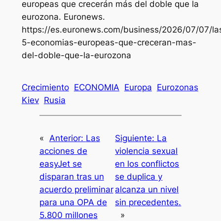
europeas que crecerán más del doble que la
eurozona.
Euronews
.
https://es.euronews.com/business/2026/07/07/la
5-economias-europeas-que-creceran-mas-
del-doble-que-la-eurozona
Crecimiento
ECONOMIA
Europa
Eurozonas
Kiev
Rusia
«
Anterior:
Las
Siguiente:
La
acciones de
violencia sexual
easyJet se
en los conflictos
disparan tras un
se duplica y
acuerdo preliminar
alcanza un nivel
para una OPA de
sin precedentes.
5.800 millones
»