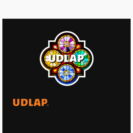
El Observatorio Global UDLAP analiza los
principales acontecimientos de la economía
y la política internacional.