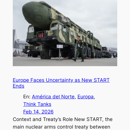
Europe Faces Uncertainty as New START
Ends
En:
América del Norte
, 
Europa
, 
Think Tanks
Feb 14, 2026
Context and Treaty’s Role New START, the
main nuclear arms control treaty between