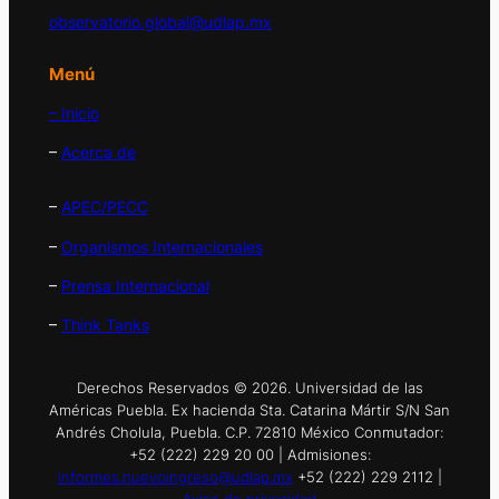
observatorio.global@udlap.mx
Menú
– Inicio
–
Acerca de
–
APEC/PECC
–
Organismos Internacionales
–
Prensa Internacional
–
Think Tanks
Derechos Reservados © 2026. Universidad de las
Américas Puebla. Ex hacienda Sta. Catarina Mártir S/N San
Andrés Cholula, Puebla. C.P. 72810 México Conmutador:
+52 (222) 229 20 00 | Admisiones:
informes.nuevoingreso@udlap.mx
+52 (222) 229 2112 |
Aviso de privacidad