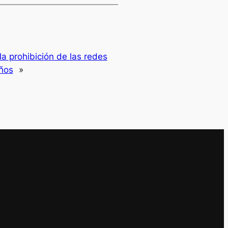
la prohibición de las redes
ños
»