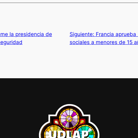
me la presidencia de
Siguiente:
Francia aprueba 
seguridad
sociales a menores de 15 a