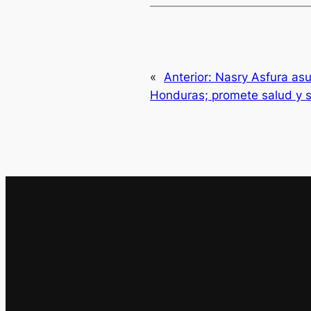
«
Anterior:
Nasry Asfura asu
Honduras; promete salud y 