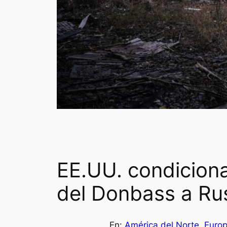
EE.UU. condiciona
del Donbass a Rus
En:
América del Norte
, 
Euro