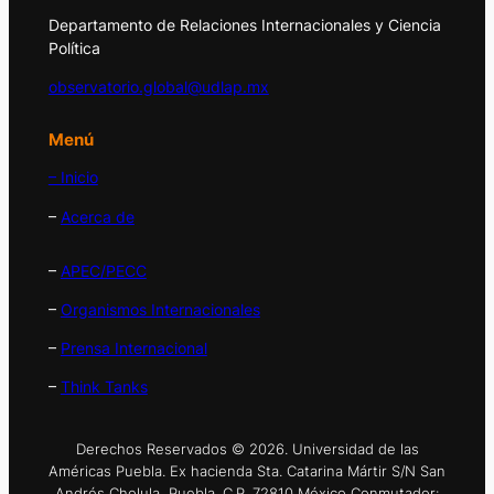
Departamento de Relaciones Internacionales y Ciencia
Política
observatorio.global@udlap.mx
Menú
– Inicio
–
Acerca de
–
APEC/PECC
–
Organismos Internacionales
–
Prensa Internacional
–
Think Tanks
Derechos Reservados © 2026. Universidad de las
Américas Puebla. Ex hacienda Sta. Catarina Mártir S/N San
Andrés Cholula, Puebla. C.P. 72810 México Conmutador: