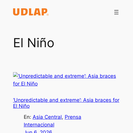
Saltar
al
contenido
El Niño
‘Unpredictable and extreme’: Asia braces for
El Niño
En:
Asia Central
, 
Prensa
Internacional
Jun 6, 2026