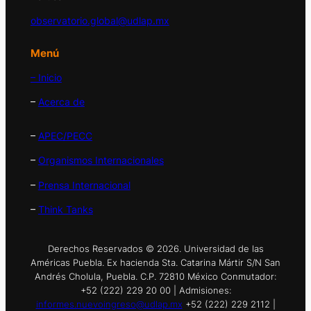
observatorio.global@udlap.mx
Menú
– Inicio
–
Acerca de
–
APEC/PECC
–
Organismos Internacionales
–
Prensa Internacional
–
Think Tanks
Derechos Reservados © 2026. Universidad de las
Américas Puebla. Ex hacienda Sta. Catarina Mártir S/N San
Andrés Cholula, Puebla. C.P. 72810 México Conmutador:
+52 (222) 229 20 00 | Admisiones:
informes.nuevoingreso@udlap.mx
+52 (222) 229 2112 |