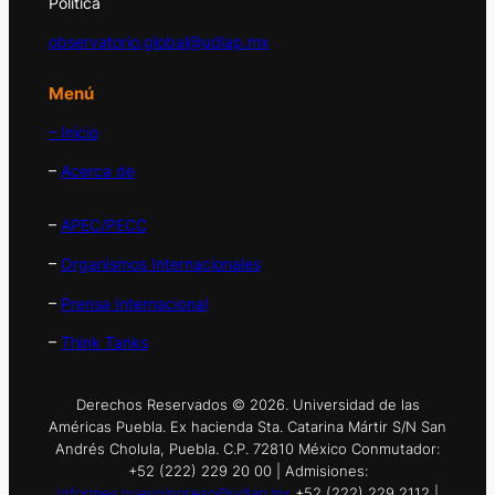
Política
observatorio.global@udlap.mx
Menú
– Inicio
–
Acerca de
–
APEC/PECC
–
Organismos Internacionales
–
Prensa Internacional
–
Think Tanks
Derechos Reservados © 2026. Universidad de las
Américas Puebla. Ex hacienda Sta. Catarina Mártir S/N San
Andrés Cholula, Puebla. C.P. 72810 México Conmutador:
+52 (222) 229 20 00 | Admisiones:
informes.nuevoingreso@udlap.mx
+52 (222) 229 2112 |