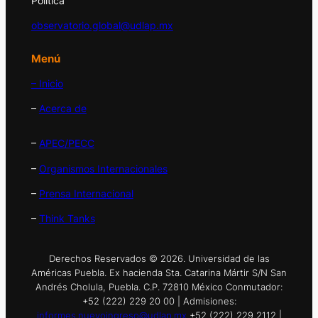
Política
observatorio.global@udlap.mx
Menú
– Inicio
–
Acerca de
–
APEC/PECC
–
Organismos Internacionales
–
Prensa Internacional
–
Think Tanks
Derechos Reservados © 2026. Universidad de las
Américas Puebla. Ex hacienda Sta. Catarina Mártir S/N San
Andrés Cholula, Puebla. C.P. 72810 México Conmutador:
+52 (222) 229 20 00 | Admisiones:
informes.nuevoingreso@udlap.mx
+52 (222) 229 2112 |