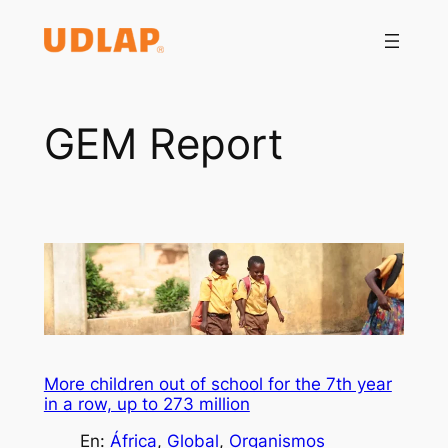
Saltar
al
contenido
GEM Report
More children out of school for the 7th year
in a row, up to 273 million
En:
África
, 
Global
, 
Organismos