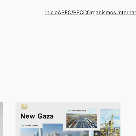
Inicio
APEC/PECC
Organismos Interna