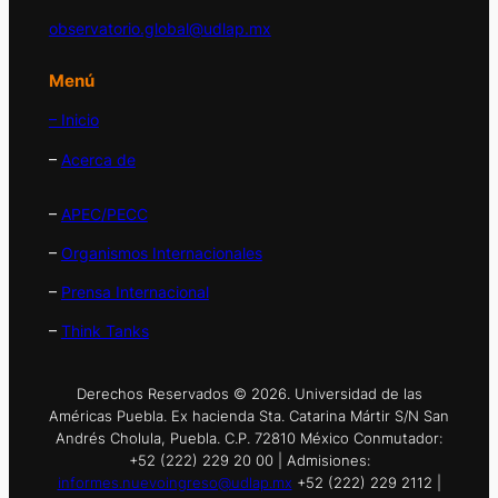
observatorio.global@udlap.mx
Menú
– Inicio
–
Acerca de
–
APEC/PECC
–
Organismos Internacionales
–
Prensa Internacional
–
Think Tanks
Derechos Reservados © 2026. Universidad de las
Américas Puebla. Ex hacienda Sta. Catarina Mártir S/N San
Andrés Cholula, Puebla. C.P. 72810 México Conmutador:
+52 (222) 229 20 00 | Admisiones:
informes.nuevoingreso@udlap.mx
+52 (222) 229 2112 |