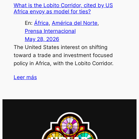
What is the Lobito Corridor, cited by US
Africa envoy as model for ties?
En:
África
, 
América del Norte
, 
Prensa Internacional
May 28, 2026
The United States interest on shifting
toward a trade and investment focused
policy in Africa, with the Lobito Corridor.
Leer más