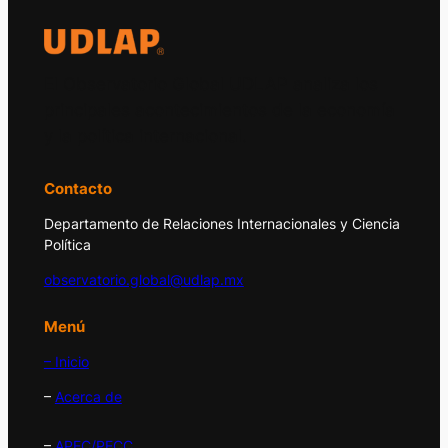
El Observatorio Global UDLAP analiza los
principales acontecimientos de la economía
y la política internacional.
Contacto
Departamento de Relaciones Internacionales y Ciencia
Política
observatorio.global@udlap.mx
Menú
– Inicio
–
Acerca de
–
APEC/PECC