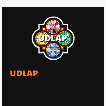
El Observatorio Global UDLAP analiza los
principales acontecimientos de la economía
y la política internacional.