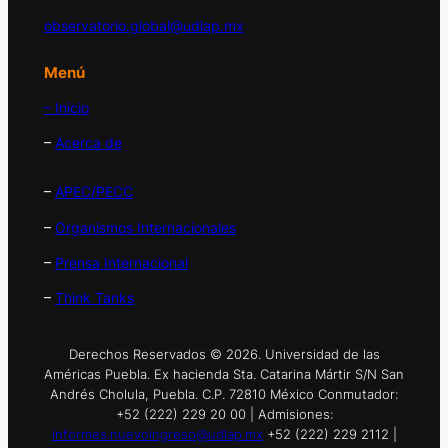
observatorio.global@udlap.mx
Menú
– Inicio
–
Acerca de
–
APEC/PECC
–
Organismos Internacionales
–
Prensa Internacional
–
Think Tanks
Derechos Reservados © 2026. Universidad de las
Américas Puebla. Ex hacienda Sta. Catarina Mártir S/N San
Andrés Cholula, Puebla. C.P. 72810 México Conmutador:
+52 (222) 229 20 00 | Admisiones:
informes.nuevoingreso@udlap.mx
+52 (222) 229 2112 |