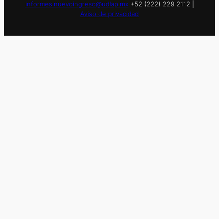
informes.nuevoingreso@udlap.mx
+52 (222) 229 2112 |
Aviso de privacidad