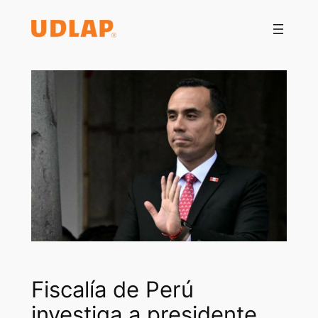
Saltar
al
contenido
Fiscalía de Perú
investiga a presidente