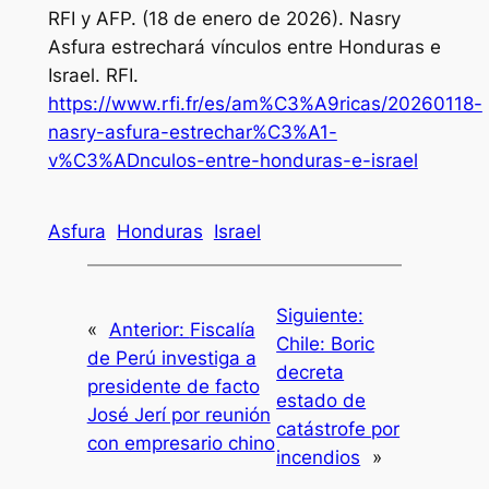
RFI y AFP. (18 de enero de 2026). Nasry
Asfura estrechará vínculos entre Honduras e
Israel.
RFI
.
https://www.rfi.fr/es/am%C3%A9ricas/20260118-
nasry-asfura-estrechar%C3%A1-
v%C3%ADnculos-entre-honduras-e-israel
Asfura
Honduras
Israel
Siguiente:
«
Anterior:
Fiscalía
Chile: Boric
de Perú investiga a
decreta
presidente de facto
estado de
José Jerí por reunión
catástrofe por
con empresario chino
incendios
»