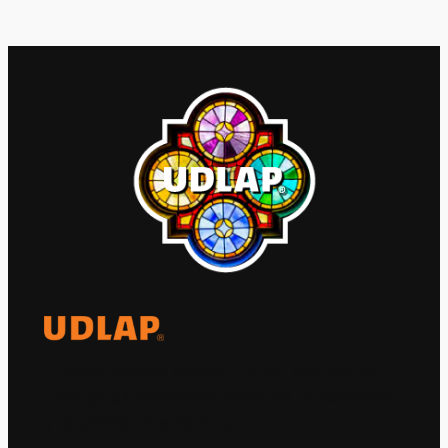
El Observatorio Global UDLAP analiza los
principales acontecimientos de la economía
y la política internacional.