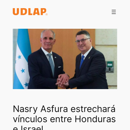
Saltar
al
contenido
Nasry Asfura estrechará
vínculos entre Honduras
e Israel