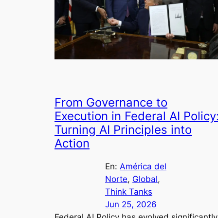
From Governance to
Execution in Federal AI Policy
Turning AI Principles into
Action
En:
América del
Norte
, 
Global
, 
Think Tanks
Jun 25, 2026
Federal AI Policy has evolved significantly