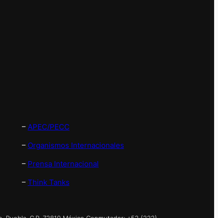
–
APEC/PECC
–
Organismos Internacionales
–
Prensa Internacional
–
Think Tanks
a, Puebla. C.P. 72810 México Conmutador: +52 (222)