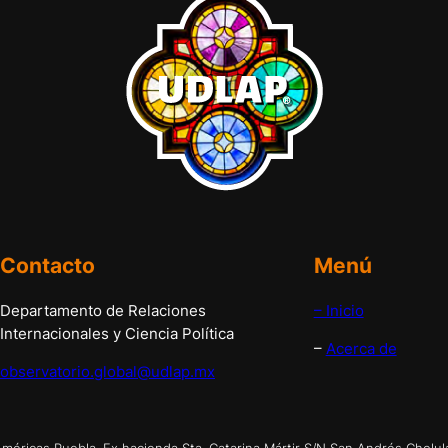
Contacto
Menú
Departamento de Relaciones
– Inicio
Internacionales y Ciencia Política
–
Acerca de
observatorio.global@udlap.mx
éricas Puebla. Ex hacienda Sta. Catarina Mártir S/N San Andrés Cholul