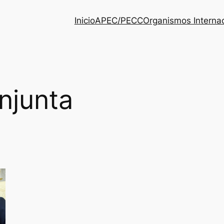
Inicio
APEC/PECC
Organismos Interna
njunta