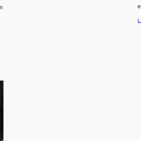
e
en
L