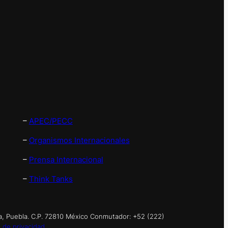
–
APEC/PECC
–
Organismos Internacionales
–
Prensa Internacional
–
Think Tanks
a, Puebla. C.P. 72810 México Conmutador: +52 (222)
 de privacidad