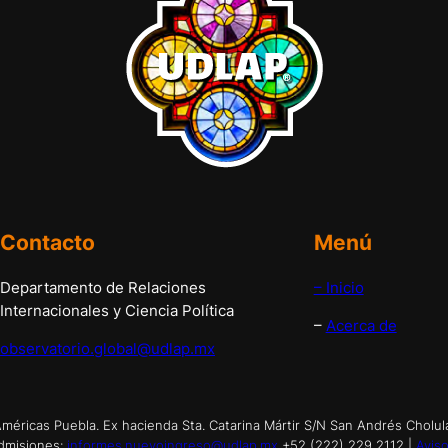
Contacto
Menú
Departamento de Relaciones
– Inicio
Internacionales y Ciencia Política
–
Acerca de
observatorio.global@udlap.mx
éricas Puebla. Ex hacienda Sta. Catarina Mártir S/N San Andrés Cholul
dmisiones:
informes.nuevoingreso@udlap.mx
+52 (222) 229 2112 |
Aviso