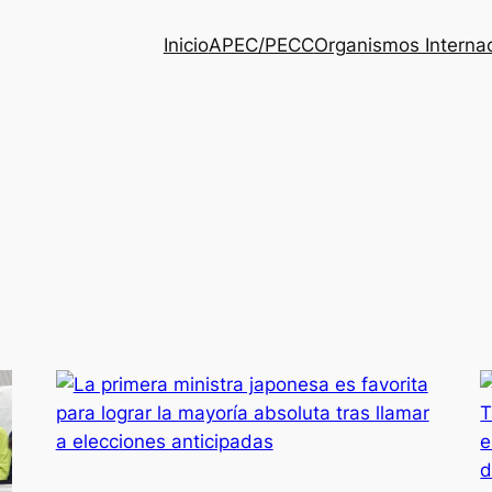
Inicio
APEC/PECC
Organismos Interna