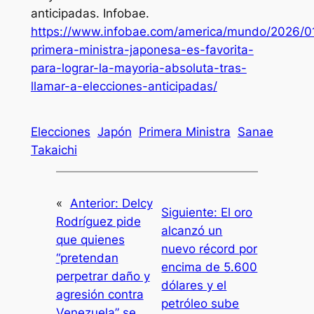
anticipadas.
Infobae
.
https://www.infobae.com/america/mundo/2026/01
primera-ministra-japonesa-es-favorita-
para-lograr-la-mayoria-absoluta-tras-
llamar-a-elecciones-anticipadas/
Elecciones
Japón
Primera Ministra
Sanae
Takaichi
«
Anterior:
Delcy
Siguiente:
El oro
Rodríguez pide
alcanzó un
que quienes
nuevo récord por
“pretendan
encima de 5.600
perpetrar daño y
dólares y el
agresión contra
petróleo sube
Venezuela” se