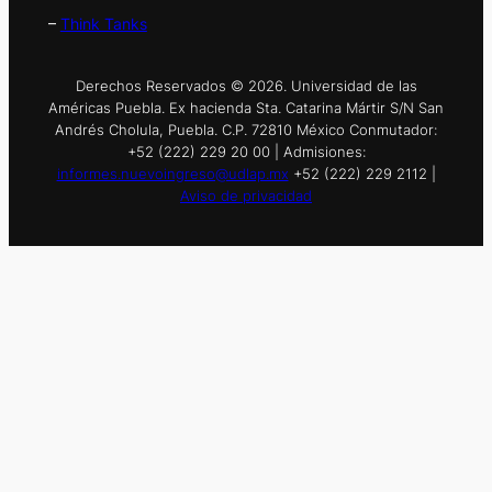
–
Think Tanks
Derechos Reservados © 2026. Universidad de las
Américas Puebla. Ex hacienda Sta. Catarina Mártir S/N San
Andrés Cholula, Puebla. C.P. 72810 México Conmutador:
+52 (222) 229 20 00 | Admisiones:
informes.nuevoingreso@udlap.mx
+52 (222) 229 2112 |
Aviso de privacidad