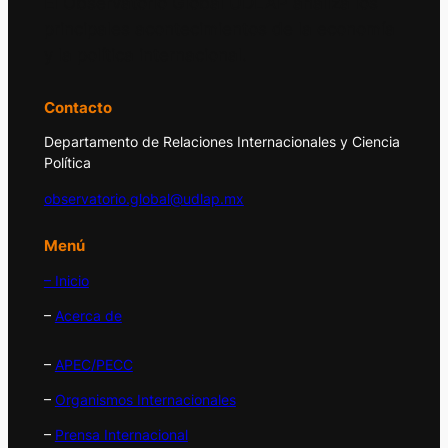
El Observatorio Global UDLAP analiza los
principales acontecimientos de la economía
y la política internacional.
Contacto
Departamento de Relaciones Internacionales y Ciencia
Política
observatorio.global@udlap.mx
Menú
– Inicio
–
Acerca de
–
APEC/PECC
–
Organismos Internacionales
–
Prensa Internacional