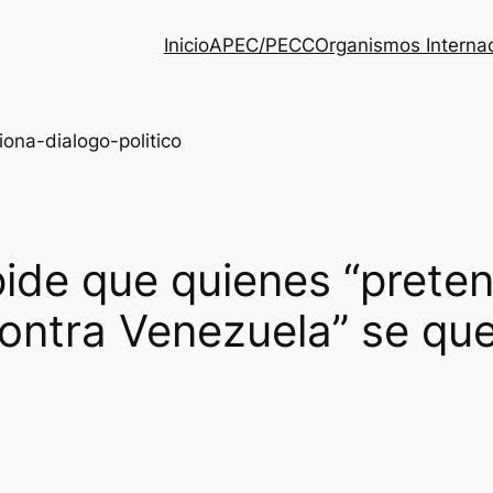
Inicio
APEC/PECC
Organismos Interna
ide que quienes “prete
contra Venezuela” se qu