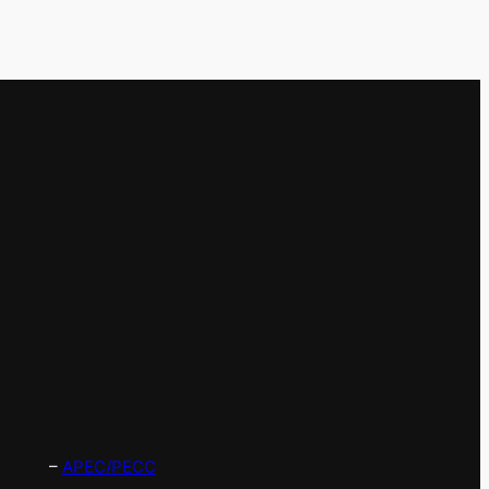
–
APEC/PECC