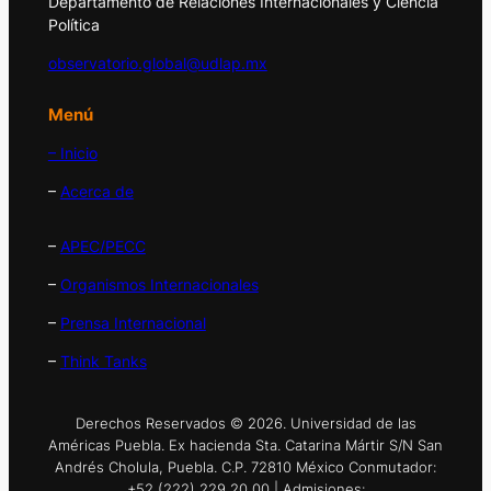
Departamento de Relaciones Internacionales y Ciencia
Política
observatorio.global@udlap.mx
Menú
– Inicio
–
Acerca de
–
APEC/PECC
–
Organismos Internacionales
–
Prensa Internacional
–
Think Tanks
Derechos Reservados © 2026. Universidad de las
Américas Puebla. Ex hacienda Sta. Catarina Mártir S/N San
Andrés Cholula, Puebla. C.P. 72810 México Conmutador:
+52 (222) 229 20 00 | Admisiones: