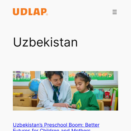
Saltar
al
contenido
Uzbekistan
Uzbekistan’s Preschool Boom: Better
Futures for Children and Mothers.