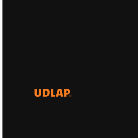
El Observatorio Global UDLAP
analiza los principales
acontecimientos de la economía y
la política internacional.