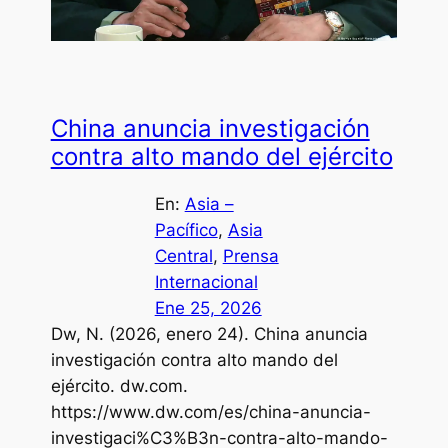
China anuncia investigación
contra alto mando del ejército
En:
Asia –
Pacífico
, 
Asia
Central
, 
Prensa
Internacional
Ene 25, 2026
Dw, N. (2026, enero 24). China anuncia
investigación contra alto mando del
l
ejército. dw.com.
https://www.dw.com/es/china-anuncia-
investigaci%C3%B3n-contra-alto-mando-