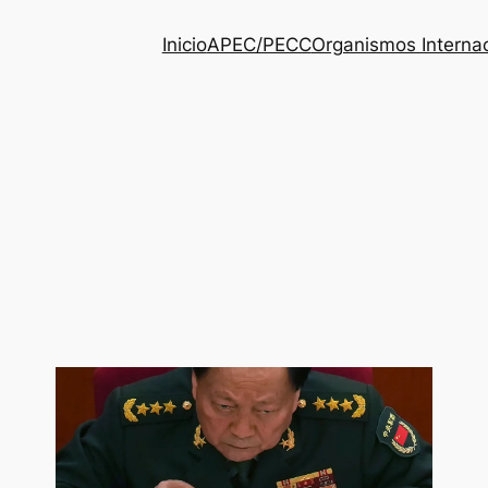
Inicio
APEC/PECC
Organismos Interna