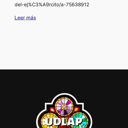
del-ej%C3%A9rcito/a-75638912
Leer más