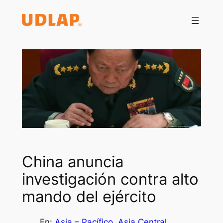
Saltar
al
contenido
China anuncia
investigación contra alto
mando del ejército
En:
Asia – Pacífico
, 
Asia Central
, 