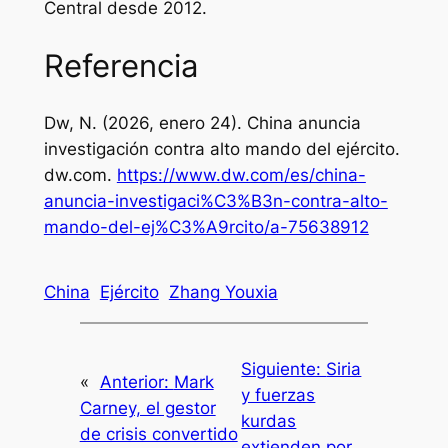
Central desde 2012.
Referencia
Dw, N. (2026, enero 24). China anuncia
investigación contra alto mando del ejército.
dw.com
.
https://www.dw.com/es/china-
anuncia-investigaci%C3%B3n-contra-alto-
mando-del-ej%C3%A9rcito/a-75638912
China
Ejército
Zhang Youxia
Siguiente:
Siria
«
Anterior:
Mark
y fuerzas
Carney, el gestor
kurdas
de crisis convertido
extienden por