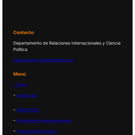
El Observatorio Global UDLAP analiza los
principales acontecimientos de la economía
y la política internacional.
Contacto
Departamento de Relaciones Internacionales y Ciencia
Política
observatorio.global@udlap.mx
Menú
– Inicio
–
Acerca de
–
APEC/PECC
–
Organismos Internacionales
–
Prensa Internacional