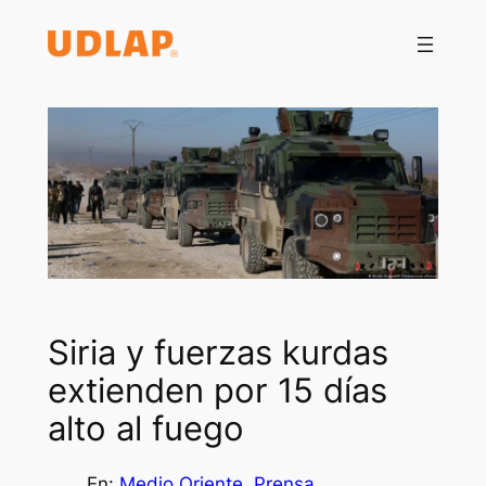
Saltar
al
contenido
Siria y fuerzas kurdas
extienden por 15 días
alto al fuego
En:
Medio Oriente
, 
Prensa