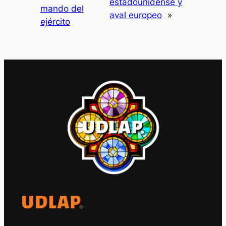
estadounidense y
mando del
aval europeo
»
ejército
El Observatorio Global UDLAP analiza los