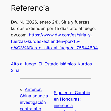
Referencia
Dw, N. (2026, enero 24). Siria y fuerzas
kurdas extienden por 15 días alto al fuego.
dw.com
.
https://www.dw.com/es/siria-y-
fuerzas-kurdas-extienden-por-15-
d%C3%ADas-el-alto-al-fuego/a-75644604
Alto al fuego
EI
Estado Islámico
kurdos
Siria
«
Anterior:
Siguiente:
Cambio
China anuncia
en Honduras:
investigación
injerencia
contra alto