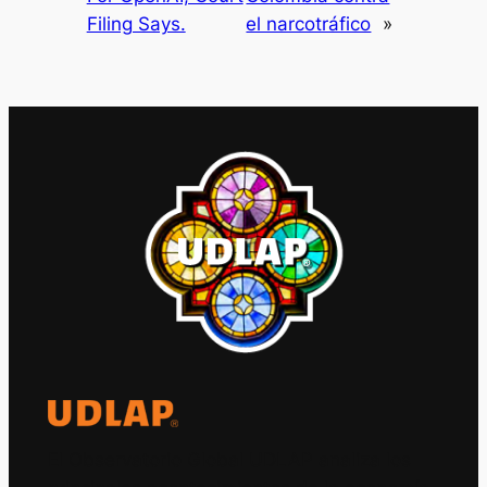
Filing Says.
el narcotráfico
»
El Observatorio Global UDLAP analiza los