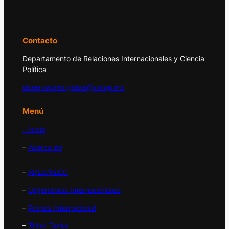
principales acontecimientos de la economía
y la política internacional.
Contacto
Departamento de Relaciones Internacionales y Ciencia
Política
observatorio.global@udlap.mx
Menú
– Inicio
–
Acerca de
–
APEC/PECC
–
Organismos Internacionales
–
Prensa Internacional
–
Think Tanks