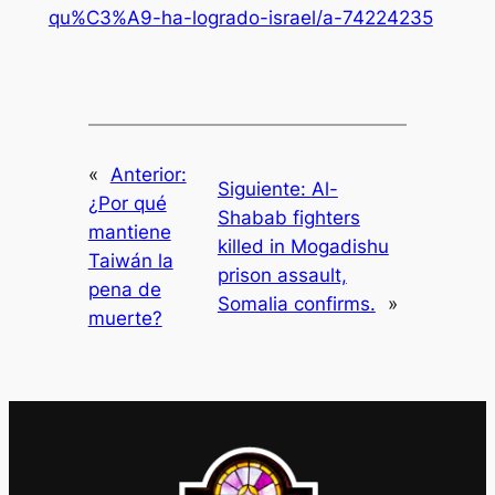
qu%C3%A9-ha-logrado-israel/a-74224235
«
Anterior:
Siguiente:
Al-
¿Por qué
Shabab fighters
mantiene
killed in Mogadishu
Taiwán la
prison assault,
pena de
Somalia confirms.
»
muerte?