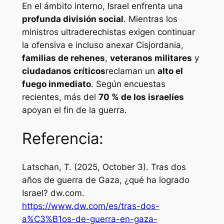
En el ámbito interno, Israel enfrenta una
profunda división social
. Mientras los
ministros ultraderechistas exigen continuar
la ofensiva e incluso anexar Cisjordania,
familias de rehenes
,
veteranos militares
y
ciudadanos críticos
reclaman un
alto el
fuego inmediato
. Según encuestas
recientes, más del
70 % de los israelíes
apoyan el fin de la guerra.
Referencia:
Latschan, T. (2025, October 3). Tras dos
años de guerra de Gaza, ¿qué ha logrado
Israel?
dw.com
.
https://www.dw.com/es/tras-dos-
a%C3%B1os-de-guerra-en-gaza-