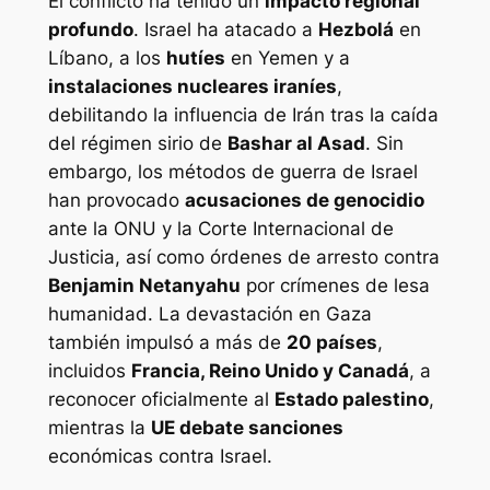
El conflicto ha tenido un
impacto regional
profundo
. Israel ha atacado a
Hezbolá
en
Líbano, a los
hutíes
en Yemen y a
instalaciones nucleares iraníes
,
debilitando la influencia de Irán tras la caída
del régimen sirio de
Bashar al Asad
. Sin
embargo, los métodos de guerra de Israel
han provocado
acusaciones de genocidio
ante la ONU y la Corte Internacional de
Justicia, así como órdenes de arresto contra
Benjamin Netanyahu
por crímenes de lesa
humanidad. La devastación en Gaza
también impulsó a más de
20 países
,
incluidos
Francia, Reino Unido y Canadá
, a
reconocer oficialmente al
Estado palestino
,
mientras la
UE debate sanciones
económicas contra Israel.