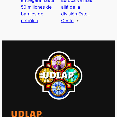
entregará hasta
Europa va más
50 millones de
allá de la
barriles de
división Este-
petróleo
Oeste
»