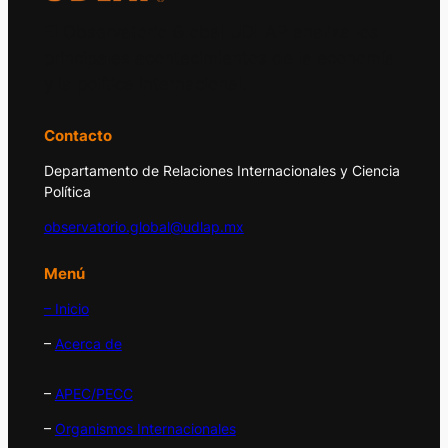
El Observatorio Global UDLAP analiza los
principales acontecimientos de la economía
y la política internacional.
Contacto
Departamento de Relaciones Internacionales y Ciencia
Política
observatorio.global@udlap.mx
Menú
– Inicio
–
Acerca de
–
APEC/PECC
–
Organismos Internacionales