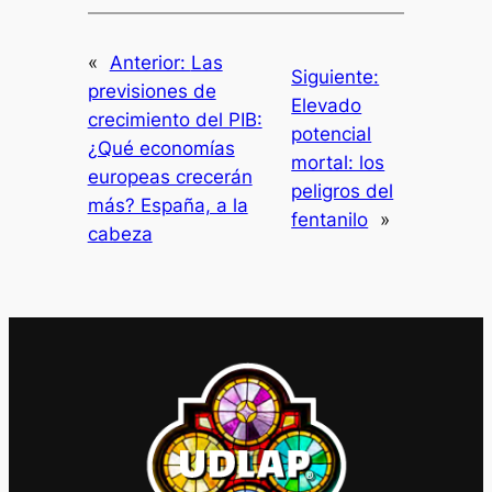
«
Anterior:
Las
Siguiente:
previsiones de
Elevado
crecimiento del PIB:
potencial
¿Qué economías
mortal: los
europeas crecerán
peligros del
más? España, a la
fentanilo
»
cabeza