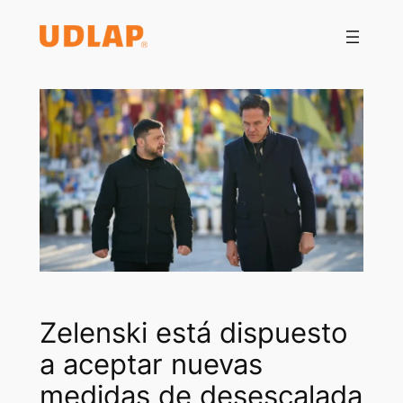
Saltar
al
contenido
Zelenski está dispuesto
a aceptar nuevas
medidas de desescalada