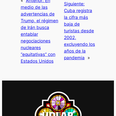
«
Anterior:
En
Siguiente:
medio de las
Cuba registra
advertencias de
la cifra más
Trump, el régimen
baja de
de Irán busca
turistas desde
entablar
2002,
negociaciones
excluyendo los
nucleares
años de la
“equitativas” con
pandemia
»
Estados Unidos